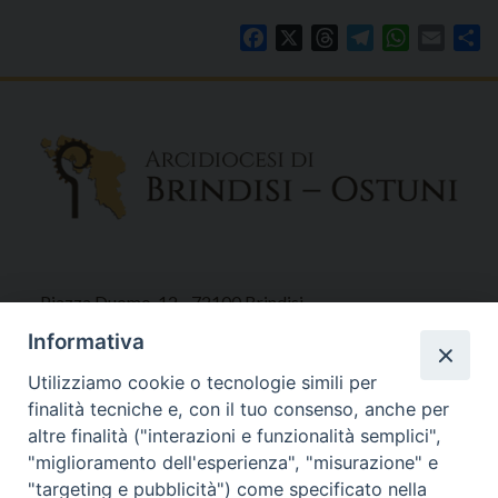
Facebook
X
Threads
Telegram
WhatsAp
Email
Co
Piazza Duomo, 12 - 72100 Brindisi
Tel 0831.521958
Informativa
Fax 0831.528315
Utilizziamo cookie o tecnologie simili per
finalità tecniche e, con il tuo consenso, anche per
altre finalità ("interazioni e funzionalità semplici",
"miglioramento dell'esperienza", "misurazione" e
Orari Curia
"targeting e pubblicità") come specificato nella
Mar. / Mer. / Giov. ore 9 - 13