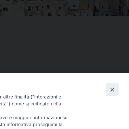
Facebook
X
Threads
Telegram
WhatsAp
Email
Co
altre finalità ("interazioni e
cità") come specificato nella
WebMail
 avere maggiori informazioni sui
sta informativa proseguirai la