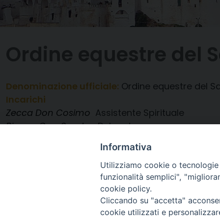
Ordine equestre del 
Denominazione ufficiale:
Ordine equestre del 
Incarichi
Zecca Don Cosimo
Assistente Spirituale
Bianco Cav. Sandro
Delegato
Informativa
Utilizziamo cookie o tecnologie s
funzionalità semplici", "miglior
cookie policy.
Cliccando su "accetta" acconsent
cookie utilizzati e personalizza