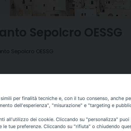
Santo Sepolcro OESSG
Santo Sepolcro OESSG
imili per finalità tecniche e, con il tuo consenso, anche per 
amento dell'esperienza", "misurazione" e "targeting e pubbli
i all'utilizzo dei cookie. Cliccando su "personalizza" puoi
Piazza Duomo, 12 - 72100 Brindisi
Orari Curia
re le tue preferenze. Cliccando su "rifiuta" o chiudendo que