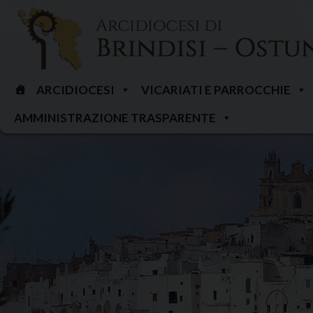
Skip
to
content
ARCIDIOCESI
VICARIATI E PARROCCHIE
AMMINISTRAZIONE TRASPARENTE