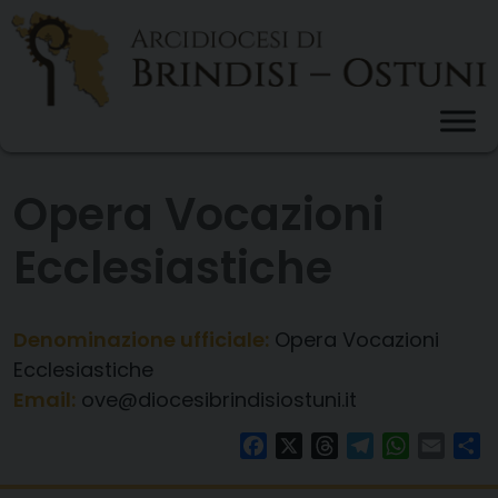
Skip
to
content
Opera Vocazioni
Ecclesiastiche
Denominazione ufficiale:
Opera Vocazioni
Ecclesiastiche
Email:
ove@diocesibrindisiostuni.it
Facebook
X
Threads
Telegram
WhatsAp
Email
Co