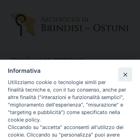
Piazza Duomo, 12 - 72100 Brindisi
Tel 0831.521958
Informativa
Fax 0831.528315
Utilizziamo cookie o tecnologie simili per
finalità tecniche e, con il tuo consenso, anche per
altre finalità ("interazioni e funzionalità semplici",
"miglioramento dell'esperienza", "misurazione" e
Orari Curia
"targeting e pubblicità") come specificato nella
Mar. / Mer. / Giov. ore 9 - 13
cookie policy.
nei mesi estivi solo Martedì ore 9 - 13
Cliccando su "accetta" acconsenti all'utilizzo dei
cookie. Cliccando su "personalizza" puoi avere