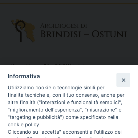
Piazza Duomo, 12 - 72100 Brindisi
Tel 0831.521958
Informativa
Fax 0831.528315
Utilizziamo cookie o tecnologie simili per
finalità tecniche e, con il tuo consenso, anche per
altre finalità ("interazioni e funzionalità semplici",
"miglioramento dell'esperienza", "misurazione" e
Orari Curia
"targeting e pubblicità") come specificato nella
Mar. / Mer. / Giov. ore 9 - 13
cookie policy.
nei mesi estivi solo Martedì ore 9 - 13
Cliccando su "accetta" acconsenti all'utilizzo dei