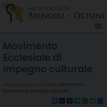
Skip
to
content
Movimento
Ecclesiale di
Impegno culturale
Denominazione ufficiale:
Movimento
Ecclesiale di Impegno culturale
Facebook
X
Threads
Telegram
WhatsAp
Email
Co