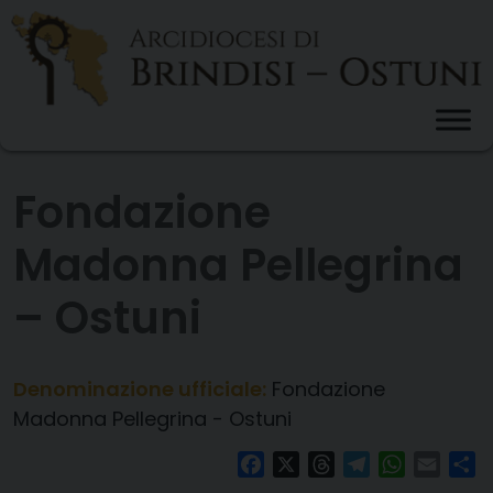
Skip
to
content
Fondazione
Madonna Pellegrina
– Ostuni
Denominazione ufficiale:
Fondazione
Madonna Pellegrina - Ostuni
Facebook
X
Threads
Telegram
WhatsAp
Email
Co