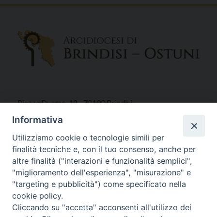
Piazza Duomo, 12 - 72100 Brindisi
Tel 0831.521958
Informativa
Fax 0831.528315
Utilizziamo cookie o tecnologie simili per
finalità tecniche e, con il tuo consenso, anche per
altre finalità ("interazioni e funzionalità semplici",
"miglioramento dell'esperienza", "misurazione" e
Orari Curia
"targeting e pubblicità") come specificato nella
Mar. / Mer. / Giov. ore 9 - 13
cookie policy.
nei mesi estivi solo Martedì ore 9 - 13
Cliccando su "accetta" acconsenti all'utilizzo dei