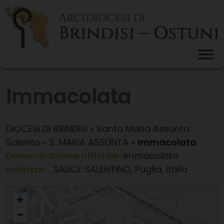
Skip
to
content
Immacolata
DIOCESI DI BRINDISI
»
Santa Maria Assunta
Salento
»
S. MARIA ASSUNTA
»
Immacolata
Denominazione ufficiale:
Immacolata
Indirizzo:
, SALICE SALENTINO, Puglia, Italia
Immacolata
+
−