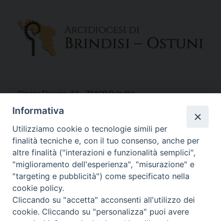
Piazza Duomo, 12 - 72100 Brindisi
Tel 0831.521958
Informativa
Fax 0831.528315
Utilizziamo cookie o tecnologie simili per
finalità tecniche e, con il tuo consenso, anche per
altre finalità ("interazioni e funzionalità semplici",
"miglioramento dell'esperienza", "misurazione" e
Orari Curia
"targeting e pubblicità") come specificato nella
Mar. / Mer. / Giov. ore 9 - 13
cookie policy.
nei mesi estivi solo Martedì ore 9 - 13
Cliccando su "accetta" acconsenti all'utilizzo dei
cookie. Cliccando su "personalizza" puoi avere