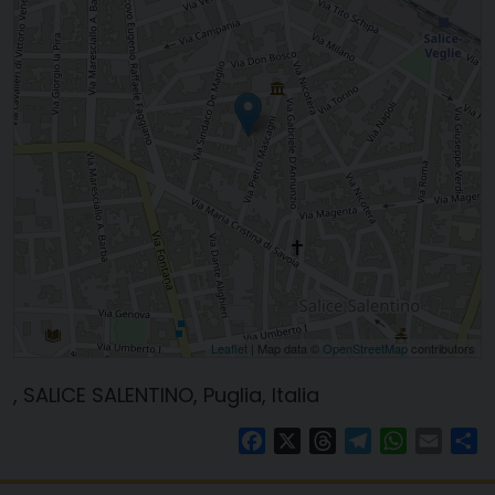
Leaflet
| Map data ©
OpenStreetMap
contributors
, SALICE SALENTINO, Puglia, Italia
Facebook
X
Threads
Telegram
WhatsAp
Email
Co