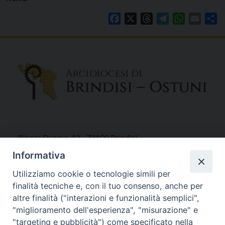
Facebook
X
Threads
Telegram
WhatsAp
Email
Co
Piazza Duomo, 12 - 72100 Brindisi
Tel 0831.521958
Informativa
Fax 0831.528315
Utilizziamo cookie o tecnologie simili per
finalità tecniche e, con il tuo consenso, anche per
altre finalità ("interazioni e funzionalità semplici",
"miglioramento dell'esperienza", "misurazione" e
Orari Curia
"targeting e pubblicità") come specificato nella
Mar. / Mer. / Giov. ore 9 - 13