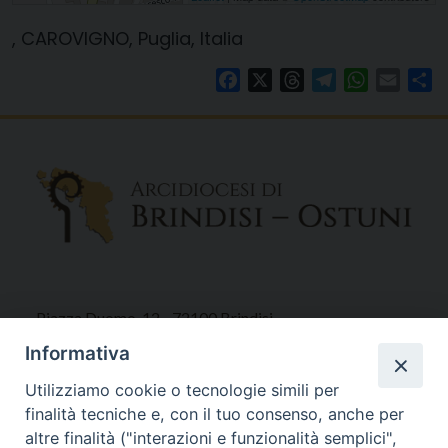
, CAROVIGNO, Puglia, Italia
Facebook
X
Threads
Telegram
WhatsAp
Email
Co
Piazza Duomo, 12 - 72100 Brindisi
Tel 0831.521958
Informativa
Fax 0831.528315
Utilizziamo cookie o tecnologie simili per
finalità tecniche e, con il tuo consenso, anche per
altre finalità ("interazioni e funzionalità semplici",