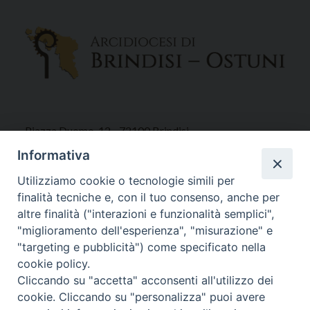
Piazza Duomo, 12 - 72100 Brindisi
Tel 0831.521958
Informativa
Fax 0831.528315
Utilizziamo cookie o tecnologie simili per
finalità tecniche e, con il tuo consenso, anche per
altre finalità ("interazioni e funzionalità semplici",
"miglioramento dell'esperienza", "misurazione" e
Orari Curia
"targeting e pubblicità") come specificato nella
Mar. / Mer. / Giov. ore 9 - 13
cookie policy.
nei mesi estivi solo Martedì ore 9 - 13
Cliccando su "accetta" acconsenti all'utilizzo dei
cookie. Cliccando su "personalizza" puoi avere