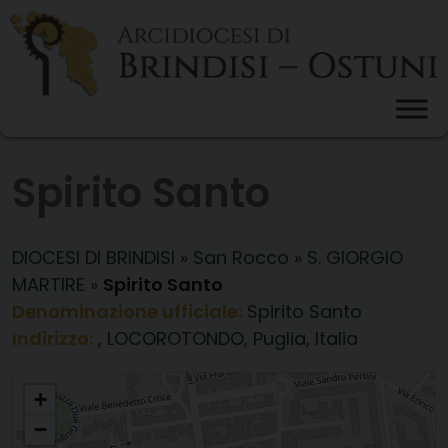
Skip
to
content
Spirito Santo
DIOCESI DI BRINDISI
»
San Rocco
»
S. GIORGIO
MARTIRE
»
Spirito Santo
Denominazione ufficiale:
Spirito Santo
Indirizzo:
, LOCOROTONDO, Puglia, Italia
Spirito Santo
+
−