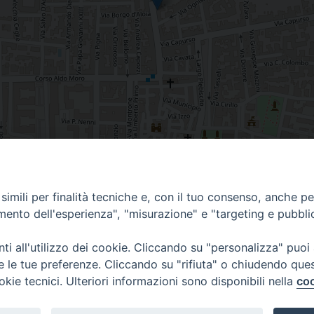
imili per finalità tecniche e, con il tuo consenso, anche per 
amento dell'esperienza", "misurazione" e "targeting e pubbli
i all'utilizzo dei cookie. Cliccando su "personalizza" puoi
re le tue preferenze. Cliccando su "rifiuta" o chiudendo que
okie tecnici. Ulteriori informazioni sono disponibili nella
coo
Piazza Duomo, 12 - 72100 Brindisi
Orari Curia
Tel 0831.521958
Mar. / Mer. / Giov