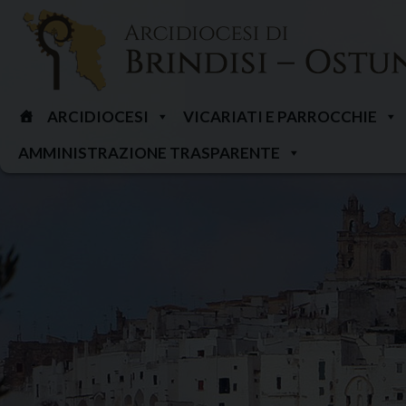
Skip
to
content
ARCIDIOCESI
VICARIATI E PARROCCHIE
AMMINISTRAZIONE TRASPARENTE