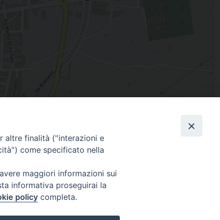
Leaflet
| Map data ©
OpenStreetMap
contributors
altre finalità ("interazioni e
Facebook
X
Threads
Telegram
WhatsAp
Email
Co
cità") come specificato nella
 avere maggiori informazioni sui
sta informativa proseguirai la
WebMail
kie policy
completa.
. ore 9 - 13