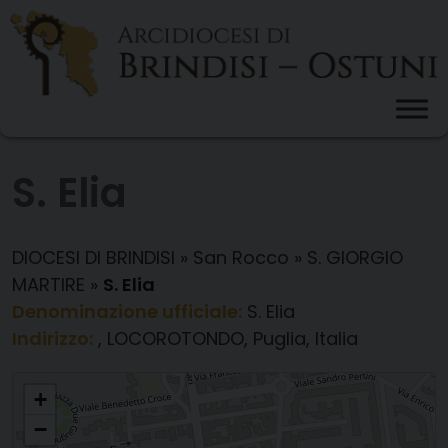
Skip
to
content
S. Elia
DIOCESI DI BRINDISI
»
San Rocco
»
S. GIORGIO
MARTIRE
»
S. Elia
Denominazione ufficiale:
S. Elia
Indirizzo:
, LOCOROTONDO, Puglia, Italia
S. Elia
+
−