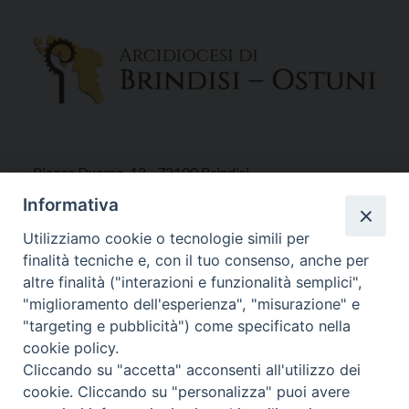
Piazza Duomo, 12 - 72100 Brindisi
Tel 0831.521958
Informativa
Fax 0831.528315
Utilizziamo cookie o tecnologie simili per
finalità tecniche e, con il tuo consenso, anche per
altre finalità ("interazioni e funzionalità semplici",
"miglioramento dell'esperienza", "misurazione" e
Orari Curia
"targeting e pubblicità") come specificato nella
Mar. / Mer. / Giov. ore 9 - 13
cookie policy.
nei mesi estivi solo Martedì ore 9 - 13
Cliccando su "accetta" acconsenti all'utilizzo dei
cookie. Cliccando su "personalizza" puoi avere