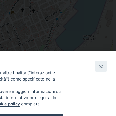
Leaflet
| Map data ©
OpenStreetMap
contributors
altre finalità ("interazioni e
Facebook
X
Threads
Telegram
WhatsAp
Email
Co
cità") come specificato nella
 avere maggiori informazioni sui
sta informativa proseguirai la
WebMail
kie policy
completa.
. ore 9 - 13