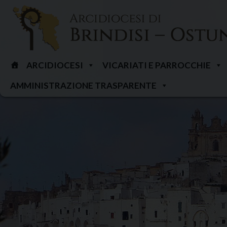
Skip
to
content
ARCIDIOCESI
VICARIATI E PARROCCHIE
AMMINISTRAZIONE TRASPARENTE