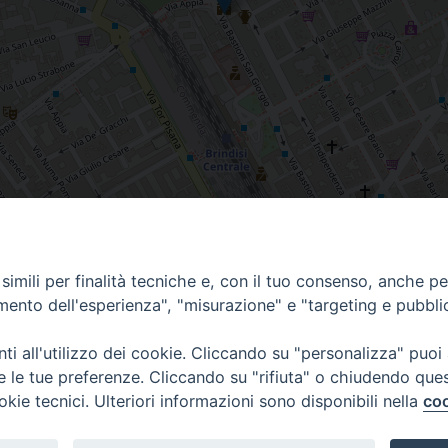
imili per finalità tecniche e, con il tuo consenso, anche per 
amento dell'esperienza", "misurazione" e "targeting e pubbli
i all'utilizzo dei cookie. Cliccando su "personalizza" puoi
re le tue preferenze. Cliccando su "rifiuta" o chiudendo que
okie tecnici. Ulteriori informazioni sono disponibili nella
coo
Piazza Duomo, 12 - 72100 Brindisi
Orari Curia
Tel 0831.521958
Mar. / Mer. / Giov