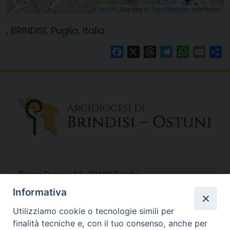
Leaflet
| Map data ©
OpenStreetMap
contributors
, BRINDISI, Puglia, Italia
Facebook
X
Threads
Telegram
WhatsAp
Email
Co
Piazza Duomo, 12 - 72100 Brindisi
Tel 0831.521958
Informativa
Fax 0831.528315
Utilizziamo cookie o tecnologie simili per
finalità tecniche e, con il tuo consenso, anche per