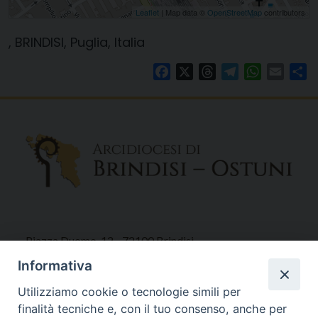
Leaflet
| Map data ©
OpenStreetMap
contributors
, BRINDISI, Puglia, Italia
Facebook
X
Threads
Telegram
WhatsAp
Email
Co
Piazza Duomo, 12 - 72100 Brindisi
Tel 0831.521958
Informativa
Fax 0831.528315
Utilizziamo cookie o tecnologie simili per
finalità tecniche e, con il tuo consenso, anche per