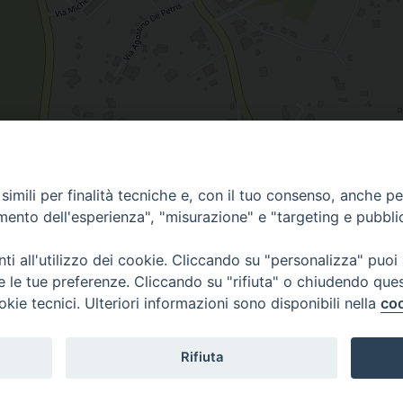
imili per finalità tecniche e, con il tuo consenso, anche per 
amento dell'esperienza", "misurazione" e "targeting e pubbli
i all'utilizzo dei cookie. Cliccando su "personalizza" puoi
re le tue preferenze. Cliccando su "rifiuta" o chiudendo que
okie tecnici. Ulteriori informazioni sono disponibili nella
coo
Piazza Duomo, 12 - 72100 Brindisi
Orari Curia
Tel 0831.521958
Mar. / Mer. / Giov
Rifiuta
Fax 0831.528315
nei mesi estivi so
13