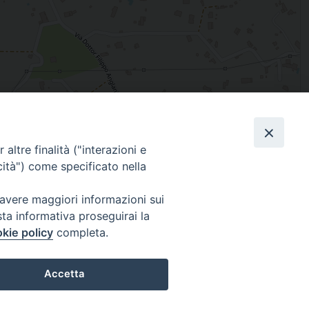
Leaflet
| Map data ©
OpenStreetMap
contributors
altre finalità ("interazioni e
Facebook
X
Threads
Telegram
WhatsAp
Email
Co
cità") come specificato nella
 avere maggiori informazioni sui
sta informativa proseguirai la
WebMail
kie policy
completa.
. ore 9 - 13
Accetta
lo Martedì ore 9 -
Copyright © Arcidiocesi di Brindisi – Ostuni
Preferenze Cookie