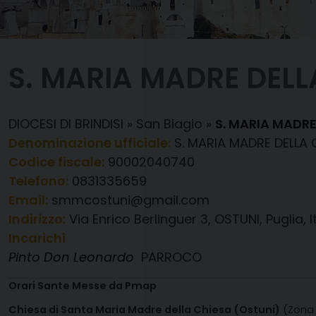
S. MARIA MADRE DELL
DIOCESI DI BRINDISI
»
San Biagio
»
S. MARIA MADRE
Denominazione ufficiale:
S. MARIA MADRE DELLA 
Codice fiscale:
90002040740
Telefono:
0831335659
Email:
smmcostuni@gmail.com
Indirizzo:
Via Enrico Berlinguer 3, OSTUNI, Puglia, I
Incarichi
Pinto Don Leonardo
PARROCO
Orari Sante Messe da Pmap
Chiesa di Santa Maria Madre della Chiesa (Ostuni)
(Zona 