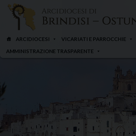
Skip
to
content
ARCIDIOCESI
VICARIATI E PARROCCHIE
AMMINISTRAZIONE TRASPARENTE