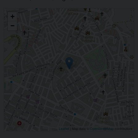
Santa Maria del Carmine
+
−
Leaflet
| Map data ©
OpenStreetMap
contributors