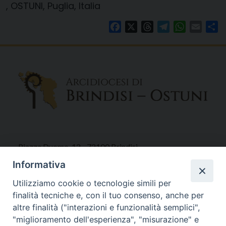
, OSTUNI, Puglia, Italia
Facebook
X
Threads
Telegram
WhatsAp
Email
Co
Piazza Duomo, 12 - 72100 Brindisi
Tel 0831.521958
Informativa
Fax 0831.528315
Utilizziamo cookie o tecnologie simili per
finalità tecniche e, con il tuo consenso, anche per
altre finalità ("interazioni e funzionalità semplici",
"miglioramento dell'esperienza", "misurazione" e
Orari Curia