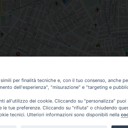
imili per finalità tecniche e, con il tuo consenso, anche per 
amento dell'esperienza", "misurazione" e "targeting e pubbli
i all'utilizzo dei cookie. Cliccando su "personalizza" puoi
re le tue preferenze. Cliccando su "rifiuta" o chiudendo que
okie tecnici. Ulteriori informazioni sono disponibili nella
coo
Piazza Duomo, 12 - 72100 Brindisi
Orari Curia
Tel 0831.521958
Mar. / Mer. / Giov