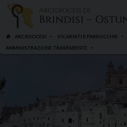
Skip
to
content
ARCIDIOCESI
VICARIATI E PARROCCHIE
AMMINISTRAZIONE TRASPARENTE