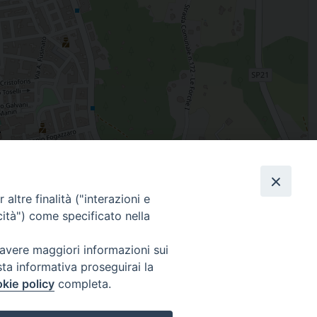
Leaflet
| Map data ©
OpenStreetMap
contributors
altre finalità ("interazioni e
Facebook
X
Threads
Telegram
WhatsAp
Email
Co
cità") come specificato nella
 avere maggiori informazioni sui
sta informativa proseguirai la
WebMail
kie policy
completa.
. ore 9 - 13