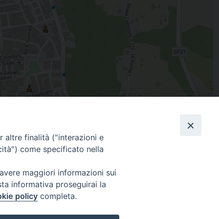
Leaflet
| Map data ©
OpenStreetMap
contributors
altre finalità ("interazioni e
Facebook
X
Threads
Telegram
WhatsAp
Email
Co
cità") come specificato nella
 avere maggiori informazioni sui
sta informativa proseguirai la
WebMail
kie policy
completa.
. ore 9 - 13