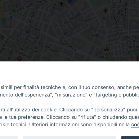
imili per finalità tecniche e, con il tuo consenso, anche per 
amento dell'esperienza", "misurazione" e "targeting e pubbli
i all'utilizzo dei cookie. Cliccando su "personalizza" puoi
re le tue preferenze. Cliccando su "rifiuta" o chiudendo que
okie tecnici. Ulteriori informazioni sono disponibili nella
coo
Piazza Duomo, 12 - 72100 Brindisi
Orari Curia
Tel 0831.521958
Mar. / Mer. / Giov