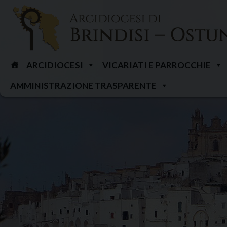
Skip
to
content
ARCIDIOCESI
VICARIATI E PARROCCHIE
AMMINISTRAZIONE TRASPARENTE