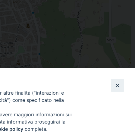
Leaflet
| Map data ©
OpenStreetMap
contributors
altre finalità ("interazioni e
Facebook
X
Threads
Telegram
WhatsAp
Email
Co
cità") come specificato nella
 avere maggiori informazioni sui
sta informativa proseguirai la
WebMail
kie policy
completa.