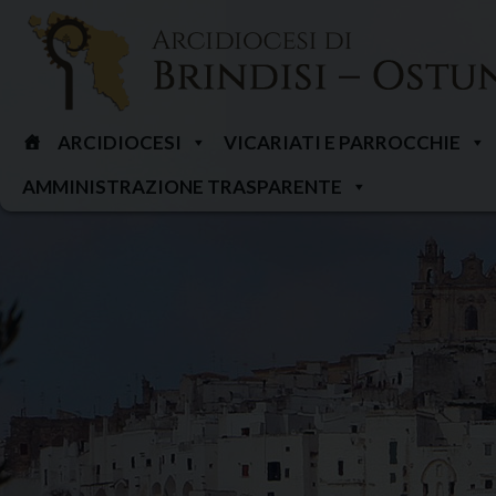
Skip
to
content
ARCIDIOCESI
VICARIATI E PARROCCHIE
AMMINISTRAZIONE TRASPARENTE