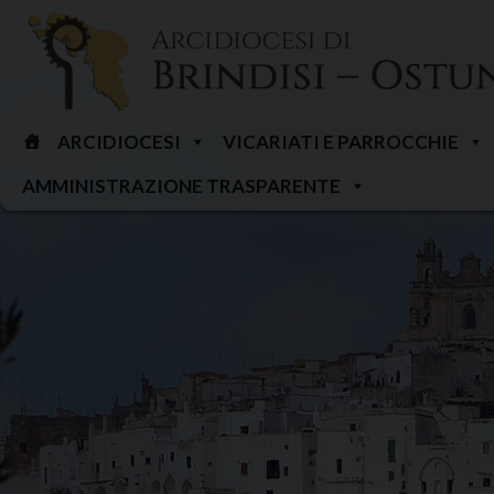
Skip
to
content
ARCIDIOCESI
VICARIATI E PARROCCHIE
AMMINISTRAZIONE TRASPARENTE