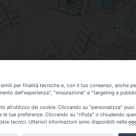
imili per finalità tecniche e, con il tuo consenso, anche per 
amento dell'esperienza", "misurazione" e "targeting e pubbli
i all'utilizzo dei cookie. Cliccando su "personalizza" puoi
re le tue preferenze. Cliccando su "rifiuta" o chiudendo que
okie tecnici. Ulteriori informazioni sono disponibili nella
coo
Piazza Duomo, 12 - 72100 Brindisi
Orari Curia
Tel 0831.521958
Mar. / Mer. / Giov