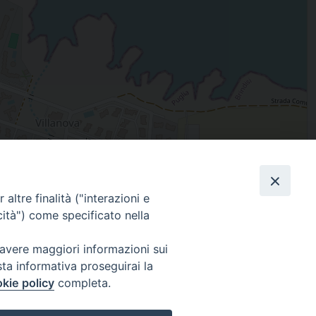
Leaflet
| Map data ©
OpenStreetMap
contributors
altre finalità ("interazioni e
Facebook
X
Threads
Telegram
WhatsAp
Email
Co
cità") come specificato nella
 avere maggiori informazioni sui
sta informativa proseguirai la
WebMail
kie policy
completa.
. ore 9 - 13