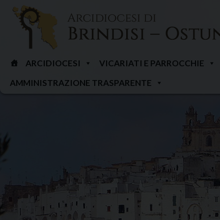
Skip
to
content
ARCIDIOCESI
VICARIATI E PARROCCHIE
AMMINISTRAZIONE TRASPARENTE