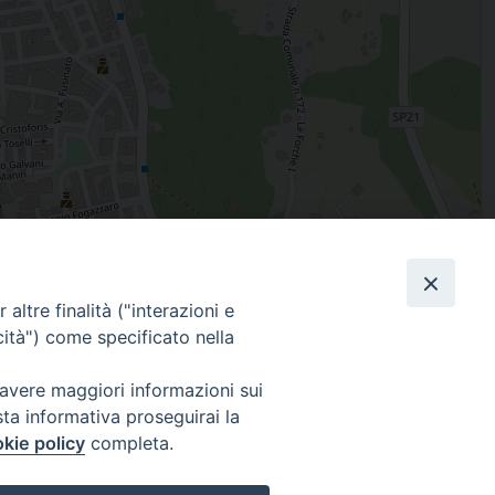
Leaflet
| Map data ©
OpenStreetMap
contributors
altre finalità ("interazioni e
Facebook
X
Threads
Telegram
WhatsAp
Email
Co
cità") come specificato nella
 avere maggiori informazioni sui
sta informativa proseguirai la
WebMail
kie policy
completa.
. ore 9 - 13