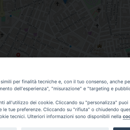
imili per finalità tecniche e, con il tuo consenso, anche per 
amento dell'esperienza", "misurazione" e "targeting e pubbli
i all'utilizzo dei cookie. Cliccando su "personalizza" puoi
re le tue preferenze. Cliccando su "rifiuta" o chiudendo que
okie tecnici. Ulteriori informazioni sono disponibili nella
coo
Piazza Duomo, 12 - 72100 Brindisi
Orari Curia
Tel 0831.521958
Mar. / Mer. / Giov