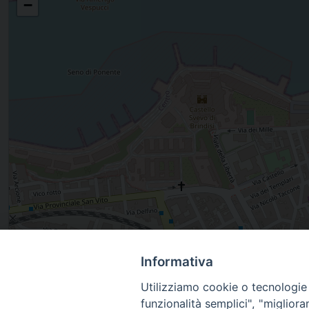
−
Informativa
piazza Duomo 11, BRINDISI, Puglia, Italia
Utilizziamo cookie o tecnologie s
funzionalità semplici", "miglior