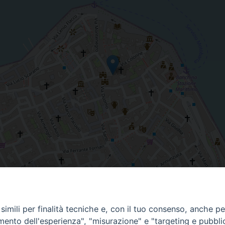
imili per finalità tecniche e, con il tuo consenso, anche per 
amento dell'esperienza", "misurazione" e "targeting e pubbli