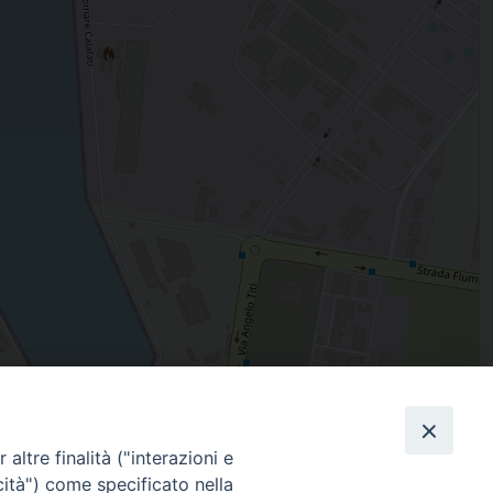
Leaflet
| Map data ©
OpenStreetMap
contributors
altre finalità ("interazioni e
Facebook
X
Threads
Telegram
WhatsAp
Email
Co
cità") come specificato nella