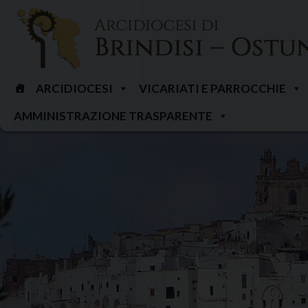
Skip
to
content
ARCIDIOCESI
VICARIATI E PARROCCHIE
AMMINISTRAZIONE TRASPARENTE