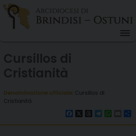
Skip
to
content
Cursillos di
Cristianità
Denominazione ufficiale:
Cursillos di
Cristianità
Facebook
X
Threads
Telegram
WhatsAp
Email
Co