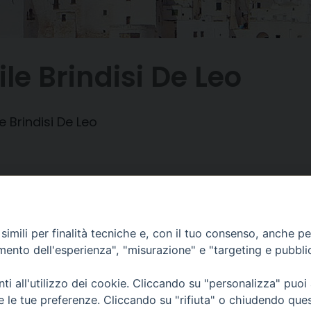
le Brindisi De Leo
e Brindisi De Leo
imili per finalità tecniche e, con il tuo consenso, anche per 
Piazza Duomo, 12 - 72100 Brindisi
Orari Curia
amento dell'esperienza", "misurazione" e "targeting e pubbli
Tel 0831.521958
Mar. / Mer. / Giov
Fax 0831.528315
nei mesi estivi so
i all'utilizzo dei cookie. Cliccando su "personalizza" puoi
13
re le tue preferenze. Cliccando su "rifiuta" o chiudendo que