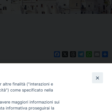
Facebook
X
Threads
Telegram
WhatsAp
Email
Co
WebMail
altre finalità ("interazioni e
cità") come specificato nella
. ore 9 - 13
lo Martedì ore 9 -
Copyright © Arcidiocesi di Brindisi – Ostuni
 avere maggiori informazioni sui
sta informativa proseguirai la