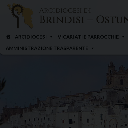
Skip
to
content
ARCIDIOCESI
VICARIATI E PARROCCHIE
AMMINISTRAZIONE TRASPARENTE