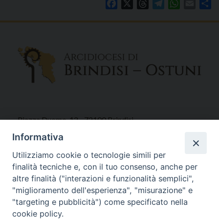
Facebook
X
Threads
Telegram
WhatsAp
Email
Co
Piazza Duomo, 12 - 72100 Brindisi
Tel 0831.521958
Informativa
Fax 0831.528315
Utilizziamo cookie o tecnologie simili per
finalità tecniche e, con il tuo consenso, anche per
altre finalità ("interazioni e funzionalità semplici",
"miglioramento dell'esperienza", "misurazione" e
Orari Curia
"targeting e pubblicità") come specificato nella
Mar. / Mer. / Giov. ore 9 - 13
cookie policy.
nei mesi estivi solo Martedì ore 9 - 13