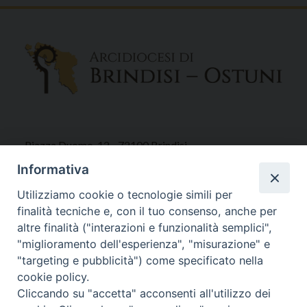
Piazza Duomo, 12 - 72100 Brindisi
Tel 0831.521958
Informativa
Fax 0831.528315
Utilizziamo cookie o tecnologie simili per
finalità tecniche e, con il tuo consenso, anche per
altre finalità ("interazioni e funzionalità semplici",
"miglioramento dell'esperienza", "misurazione" e
Orari Curia
"targeting e pubblicità") come specificato nella
Mar. / Mer. / Giov. ore 9 - 13
cookie policy.
nei mesi estivi solo Martedì ore 9 - 13
Cliccando su "accetta" acconsenti all'utilizzo dei