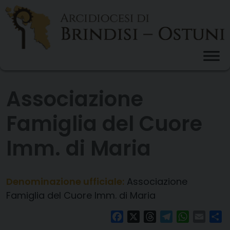
Skip
to
content
Associazione
Famiglia del Cuore
Imm. di Maria
Denominazione ufficiale:
Associazione
Famiglia del Cuore Imm. di Maria
Facebook
X
Threads
Telegram
WhatsAp
Email
Co