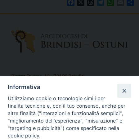
Facebook
X
Threads
Telegram
WhatsAp
Email
Co
Piazza Duomo, 12 - 72100 Brindisi
Tel 0831.521958
Informativa
Fax 0831.528315
Utilizziamo cookie o tecnologie simili per
finalità tecniche e, con il tuo consenso, anche per
altre finalità ("interazioni e funzionalità semplici",
"miglioramento dell'esperienza", "misurazione" e
Orari Curia
"targeting e pubblicità") come specificato nella
Mar. / Mer. / Giov. ore 9 - 13
cookie policy.
nei mesi estivi solo Martedì ore 9 - 13