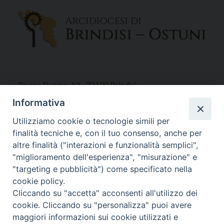
Piazza Duomo, 12 - 72100 Brindisi
Tel 0831.521958
Informativa
Fax 0831.528315
Utilizziamo cookie o tecnologie simili per
finalità tecniche e, con il tuo consenso, anche per
altre finalità ("interazioni e funzionalità semplici",
"miglioramento dell'esperienza", "misurazione" e
Orari Curia
"targeting e pubblicità") come specificato nella
Mar. / Mer. / Giov. ore 9 - 13
cookie policy.
nei mesi estivi solo Martedì ore 9 - 13
Cliccando su "accetta" acconsenti all'utilizzo dei
cookie. Cliccando su "personalizza" puoi avere
maggiori informazioni sui cookie utilizzati e
WebMail