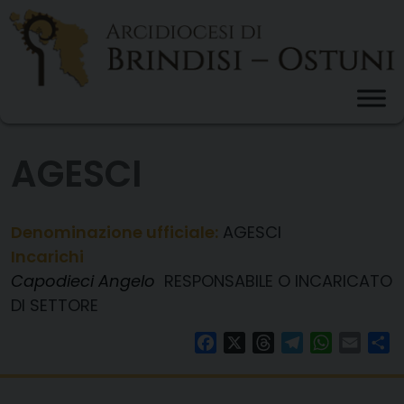
Skip
to
content
AGESCI
Denominazione ufficiale:
AGESCI
Incarichi
Capodieci Angelo
RESPONSABILE O INCARICATO
DI SETTORE
Facebook
X
Threads
Telegram
WhatsAp
Email
Co