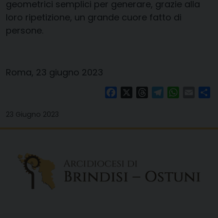
geometrici semplici per generare, grazie alla
loro ripetizione, un grande cuore fatto di
persone.
Roma, 23 giugno 2023
Facebook
X
Threads
Telegram
WhatsAp
Email
Co
23 Giugno 2023