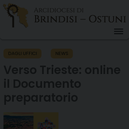
Skip
to
content
DAGLI UFFICI
NEWS
Verso Trieste: online
il Documento
preparatorio