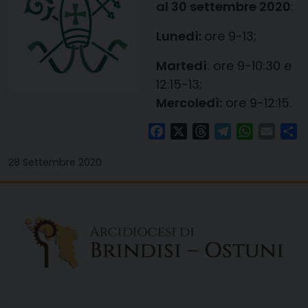
al 30 settembre 2020
:
Lunedì:
ore 9-13;
Martedì
: ore
9-10:30
e
12:15-13
;
Mercoledì:
ore
9-12:15
.
Facebook
X
Threads
Telegram
WhatsAp
Email
Co
28 Settembre 2020