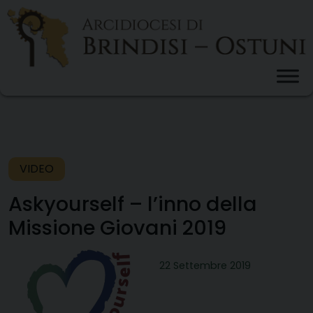
Skip
to
content
VIDEO
Askyourself – l’inno della
Missione Giovani 2019
22 Settembre 2019