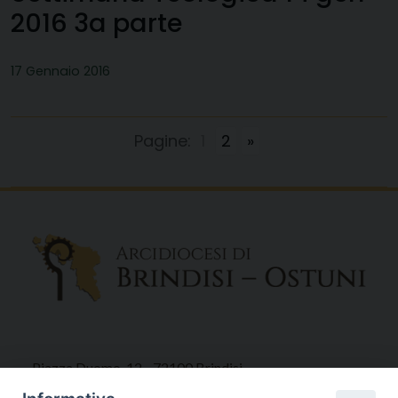
2016 3a parte
17 Gennaio 2016
Pagine:
1
2
»
Piazza Duomo, 12 - 72100 Brindisi
Tel 0831.521958