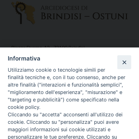
Piazza Duomo, 12 - 72100 Brindisi
Tel 0831.521958
Informativa
Fax 0831.528315
Utilizziamo cookie o tecnologie simili per
finalità tecniche e, con il tuo consenso, anche per
altre finalità ("interazioni e funzionalità semplici",
"miglioramento dell'esperienza", "misurazione" e
Orari Curia
"targeting e pubblicità") come specificato nella
Mar. / Mer. / Giov. ore 9 - 13
cookie policy.
nei mesi estivi solo Martedì ore 9 - 13
Cliccando su "accetta" acconsenti all'utilizzo dei
cookie. Cliccando su "personalizza" puoi avere
maggiori informazioni sui cookie utilizzati e
WebMail
personalizzare le tue preferenze. Cliccando su