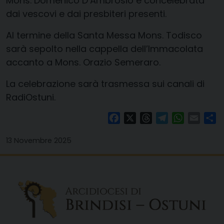
Mons. Domenico D’Ambrosio e concelebrata
dai vescovi e dai presbiteri presenti.
Al termine della Santa Messa Mons. Todisco
sarà sepolto nella cappella dell’Immacolata
accanto a Mons. Orazio Semeraro.
La celebrazione sarà trasmessa sui canali di
RadiOstuni.
Facebook
X
Threads
Telegram
WhatsAp
Email
Co
13 Novembre 2025