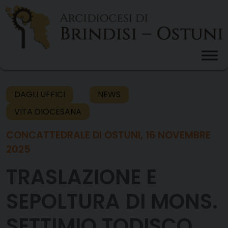
Skip
to
content
DAGLI UFFICI
NEWS
VITA DIOCESANA
CONCATTEDRALE DI OSTUNI, 16 NOVEMBRE
2025
TRASLAZIONE E
SEPOLTURA DI MONS.
SETTIMIO TODISCO