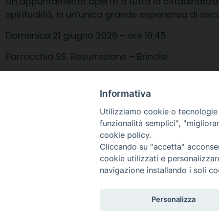
Un appuntamento aperto a tutta la cittadinanza p
spiritualità, in un’unica grande esperienza di asc
Domenica 21 giugno 2026 – ore 19:45
Parrocchia SS. Resurrezione – Brindisi
Ingresso libero
Informativa
Utilizziamo cookie o tecnologie s
16 Giugno 2026
funzionalità semplici", "miglior
cookie policy.
Cliccando su "accetta" acconsent
cookie utilizzati e personalizza
navigazione installando i soli co
Personalizza