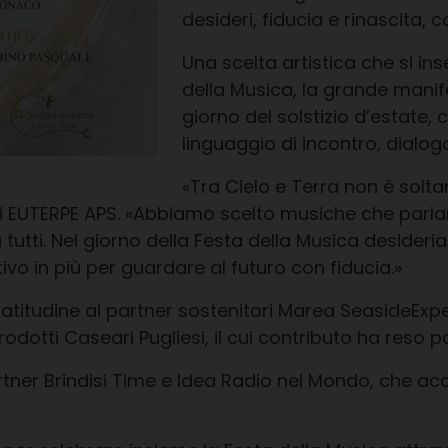
desideri, fiducia e rinascita, 
Una scelta artistica che si in
della Musica, la grande manif
giorno del solstizio d’estate,
linguaggio di incontro, dialog
«Tra Cielo e Terra non è solt
 EUTERPE APS. «Abbiamo scelto musiche che parlano
ti. Nel giorno della Festa della Musica desideria
vo in più per guardare al futuro con fiducia.»
atitudine ai partner sostenitori
Marea
Seaside
Expe
rodotti Caseari Pugliesi
, il cui contributo ha reso 
rtner
Brindisi Time
e
Idea Radio nel Mondo
, che ac