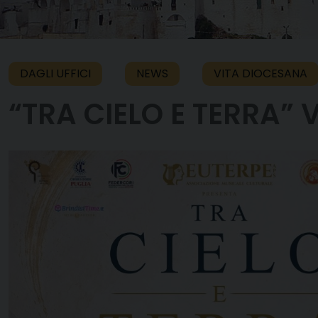
DAGLI UFFICI
NEWS
VITA DIOCESANA
“TRA CIELO E TERRA” V