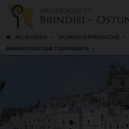
Skip
to
content
ARCIDIOCESI
VICARIATI E PARROCCHIE
AMMINISTRAZIONE TRASPARENTE