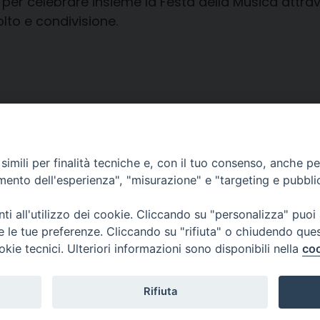
er celebrare insieme la Festa della Musica attrav
olto e condivisione.
imili per finalità tecniche e, con il tuo consenso, anche per 
amento dell'esperienza", "misurazione" e "targeting e pubbli
i all'utilizzo dei cookie. Cliccando su "personalizza" puoi
re le tue preferenze. Cliccando su "rifiuta" o chiudendo que
okie tecnici. Ulteriori informazioni sono disponibili nella
coo
Piazza Duomo, 12 - 72100 Brindisi
Orari Curia
Tel 0831.521958
Mar. / Mer. / Giov
Rifiuta
Fax 0831.528315
nei mesi estivi so
13