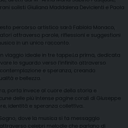
rani solisti Giuliana Maddalena Devicienti e Paola
uesto percorso artistico sarà Fabiola Monaco,
ori attraverso parole, riflessioni e suggestioni
musica in un unico racconto.
n viaggio ideale in tre tappe.La prima, dedicata
levare lo sguardo verso l’infinito attraverso
, contemplazione e speranza, creando
alità e bellezza.
a, porta invece al cuore della storia e
une delle più intense pagine corali di Giuseppe
ore, identità e speranza collettiva.
l Sogno, dove la musica si fa messaggio
 attraverso celebri melodie che parlano di