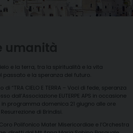
 e umanità
o e la terra, tra la spiritualità e la vita
l passato e la speranza del futuro.
do di
“TRA CIELO E TERRA – Voci di fede, speranza
sso dall’Associazione EUTERPE APS in occasione
, in programma domenica 21 giugno alle ore
Resurrezione di Brindisi.
 Coro Polifonico Mater Misericordiae e l’Orchestra
e, diretti dal M° Anna Maria Sabino Pasquale,