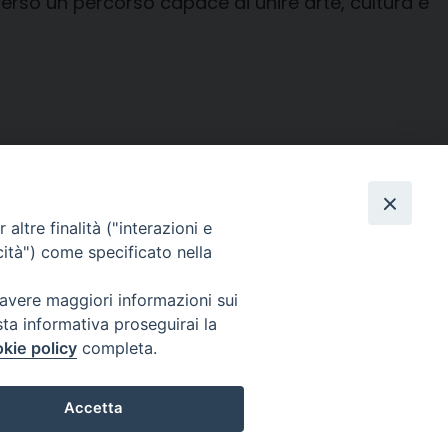
erso un percorso capace di unire arte, cultura e
Facebook
X
Threads
Telegram
WhatsAp
Email
Co
altre finalità ("interazioni e
cità") come specificato nella
 avere maggiori informazioni sui
sta informativa proseguirai la
WebMail
kie policy
completa.
. ore 9 - 13
Accetta
lo Martedì ore 9 -
Copyright © Arcidiocesi di Brindisi – Ostuni