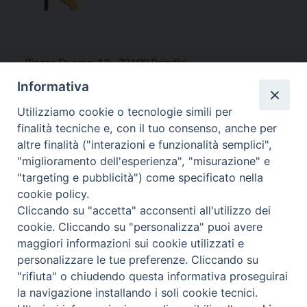
Piazza Duomo, 12 - 72100 Brindisi
Tel 0831.521958
Informativa
Fax 0831.528315
Utilizziamo cookie o tecnologie simili per
finalità tecniche e, con il tuo consenso, anche per
altre finalità ("interazioni e funzionalità semplici",
"miglioramento dell'esperienza", "misurazione" e
Orari Curia
"targeting e pubblicità") come specificato nella
Mar. / Mer. / Giov. ore 9 - 13
cookie policy.
nei mesi estivi solo Martedì ore 9 - 13
Cliccando su "accetta" acconsenti all'utilizzo dei
cookie. Cliccando su "personalizza" puoi avere
maggiori informazioni sui cookie utilizzati e
WebMail
personalizzare le tue preferenze. Cliccando su
"rifiuta" o chiudendo questa informativa proseguirai
la navigazione installando i soli cookie tecnici.
Copyright © Arcidiocesi di Brindisi – Ostuni