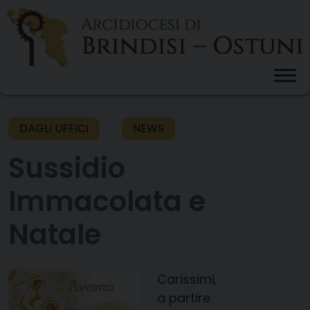
Skip
to
content
DAGLI UFFICI
NEWS
Sussidio
Immacolata e
Natale
Carissimi,
a partire