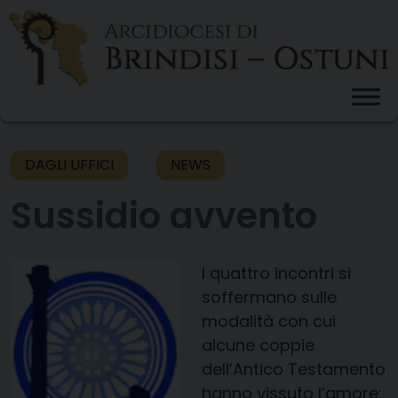
Skip
to
content
DAGLI UFFICI
NEWS
Sussidio avvento
I quattro incontri si
soffermano sulle
modalità con cui
alcune coppie
dell’Antico Testamento
hanno vissuto l’amore: