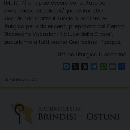
(Mt 17, 7) che può essere consultato su:
www.chiesacattolica.it/quaresima2017.
Ricordando inoltre il Sussidio pastorale-
liturgico per adolescenti, preparato dal Centro
Diocesano Vocazioni “La luce della Croce”,
auguriamo a tutti buona Quaresima-Pasqua.
L’Ufficio Liturgico Diocesano
Facebook
X
Threads
Telegram
WhatsAp
Email
Co
26 Febbraio 2017