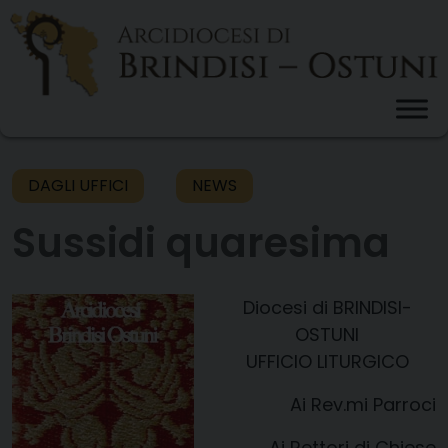
Skip
to
content
DAGLI UFFICI
NEWS
Sussidi quaresima
Diocesi di BRINDISI-
OSTUNI
UFFICIO LITURGICO
​​​​Ai Rev.mi Parroci
Ai Rettori di Chiese