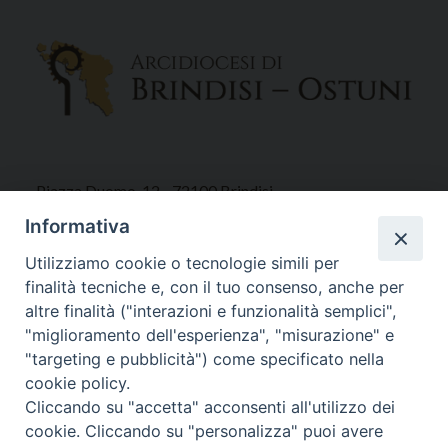
Piazza Duomo, 12 - 72100 Brindisi
Tel 0831.521958
Informativa
Fax 0831.528315
Utilizziamo cookie o tecnologie simili per
finalità tecniche e, con il tuo consenso, anche per
altre finalità ("interazioni e funzionalità semplici",
"miglioramento dell'esperienza", "misurazione" e
Orari Curia
"targeting e pubblicità") come specificato nella
Mar. / Mer. / Giov. ore 9 - 13
cookie policy.
nei mesi estivi solo Martedì ore 9 - 13
Cliccando su "accetta" acconsenti all'utilizzo dei
cookie. Cliccando su "personalizza" puoi avere