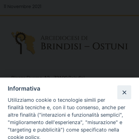
11 Novembre 2021
Piazza Duomo, 12 - 72100 Brindisi
Tel 0831.521958
Informativa
Fax 0831.528315
Utilizziamo cookie o tecnologie simili per
finalità tecniche e, con il tuo consenso, anche per
altre finalità ("interazioni e funzionalità semplici",
"miglioramento dell'esperienza", "misurazione" e
Orari Curia
"targeting e pubblicità") come specificato nella
Mar. / Mer. / Giov. ore 9 - 13
cookie policy.
nei mesi estivi solo Martedì ore 9 - 13