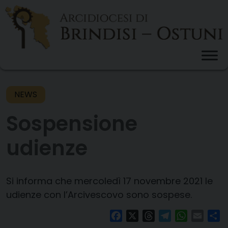
Skip
to
content
NEWS
Sospensione
udienze
Si informa che
mercoledì 17 novembre 2021
le
udienze con l’Arcivescovo sono sospese.
Facebook
X
Threads
Telegram
WhatsAp
Email
Co