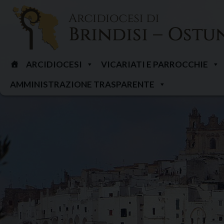
Skip
to
content
ARCIDIOCESI
VICARIATI E PARROCCHIE
AMMINISTRAZIONE TRASPARENTE