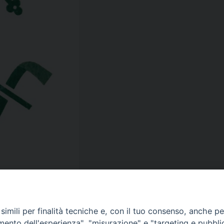
imili per finalità tecniche e, con il tuo consenso, anche per 
amento dell'esperienza", "misurazione" e "targeting e pubbli