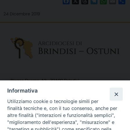
Facebook
X
Threads
Telegram
WhatsAp
Email
Co
24 Dicembre 2019
Piazza Duomo, 12 - 72100 Brindisi
Tel 0831.521958
Informativa
Fax 0831.528315
Utilizziamo cookie o tecnologie simili per
finalità tecniche e, con il tuo consenso, anche per
altre finalità ("interazioni e funzionalità semplici",
"miglioramento dell'esperienza", "misurazione" e
Orari Curia
"targeting e pubblicità") come specificato nella