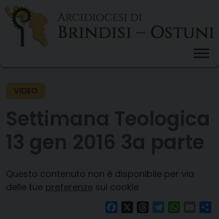
Skip
to
content
VIDEO
Settimana Teologica
13 gen 2016 3a parte
Questo contenuto non è disponibile per via
delle tue
preferenze
sui cookie
Facebook
X
Threads
Telegram
WhatsAp
Email
Co