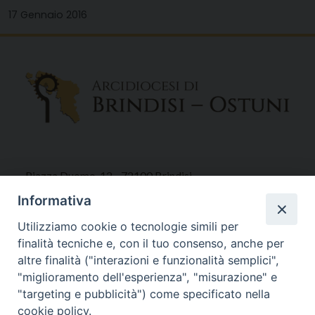
17 Gennaio 2016
Piazza Duomo, 12 - 72100 Brindisi
Tel 0831.521958
Informativa
Fax 0831.528315
Utilizziamo cookie o tecnologie simili per
finalità tecniche e, con il tuo consenso, anche per
altre finalità ("interazioni e funzionalità semplici",
"miglioramento dell'esperienza", "misurazione" e
Orari Curia
"targeting e pubblicità") come specificato nella
Mar. / Mer. / Giov. ore 9 - 13
cookie policy.
nei mesi estivi solo Martedì ore 9 - 13