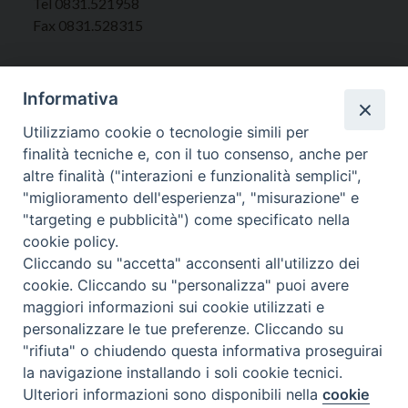
Tel 0831.521958
Fax 0831.528315
Informativa
Orari Curia
Utilizziamo cookie o tecnologie simili per
Mar. / Mer. / Giov. ore 9 - 13
finalità tecniche e, con il tuo consenso, anche per
nei mesi estivi solo Martedì ore 9 - 13
altre finalità ("interazioni e funzionalità semplici",
"miglioramento dell'esperienza", "misurazione" e
"targeting e pubblicità") come specificato nella
WebMail
cookie policy.
Cliccando su "accetta" acconsenti all'utilizzo dei
cookie. Cliccando su "personalizza" puoi avere
Copyright © Arcidiocesi di Brindisi – Ostuni
maggiori informazioni sui cookie utilizzati e
personalizzare le tue preferenze. Cliccando su
"rifiuta" o chiudendo questa informativa proseguirai
la navigazione installando i soli cookie tecnici.
Ulteriori informazioni sono disponibili nella
cookie
Preferenze Cookie