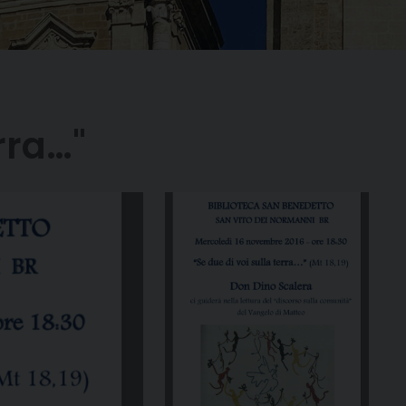
erra…"