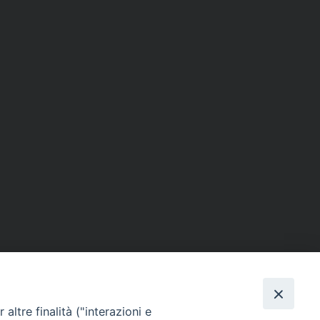
Facebook
X
Threads
Telegram
WhatsAp
Email
Co
altre finalità ("interazioni e