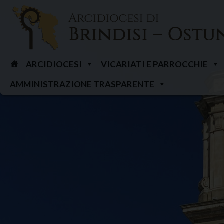
Skip
to
content
ARCIDIOCESI
VICARIATI E PARROCCHIE
AMMINISTRAZIONE TRASPARENTE