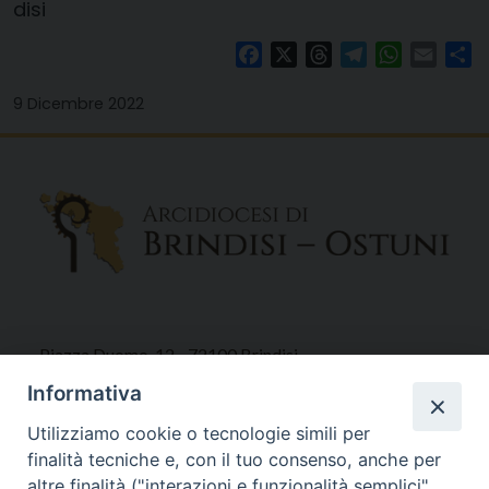
disi
Facebook
X
Threads
Telegram
WhatsAp
Email
Co
9 Dicembre 2022
Piazza Duomo, 12 - 72100 Brindisi
Tel 0831.521958
Informativa
Fax 0831.528315
Utilizziamo cookie o tecnologie simili per
finalità tecniche e, con il tuo consenso, anche per
altre finalità ("interazioni e funzionalità semplici",