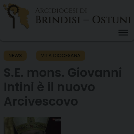
Skip
to
content
NEWS
VITA DIOCESANA
S.E. mons. Giovanni
Intini è il nuovo
Arcivescovo