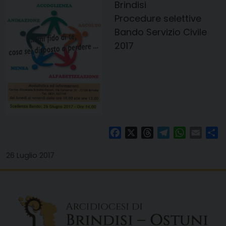
Brindisi
Procedure selettive
Bando Servizio Civile
2017
Facebook
X
Threads
Telegram
WhatsAp
Email
Co
26 Luglio 2017