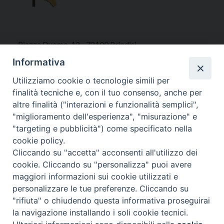
Piazza Duomo, 12 - 72100 Brindisi
Tel 0831.521958
Informativa
Fax 0831.528315
Utilizziamo cookie o tecnologie simili per
finalità tecniche e, con il tuo consenso, anche per
altre finalità ("interazioni e funzionalità semplici",
"miglioramento dell'esperienza", "misurazione" e
Orari Curia
"targeting e pubblicità") come specificato nella
Mar. / Mer. / Giov. ore 9 - 13
cookie policy.
nei mesi estivi solo Martedì ore 9 - 13
Cliccando su "accetta" acconsenti all'utilizzo dei
cookie. Cliccando su "personalizza" puoi avere
maggiori informazioni sui cookie utilizzati e
WebMail
personalizzare le tue preferenze. Cliccando su
"rifiuta" o chiudendo questa informativa proseguirai
la navigazione installando i soli cookie tecnici.
Copyright © Arcidiocesi di Brindisi – Ostuni