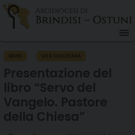
Skip
to
content
NEWS
VITA DIOCESANA
Presentazione del
libro “Servo del
Vangelo. Pastore
della Chiesa”