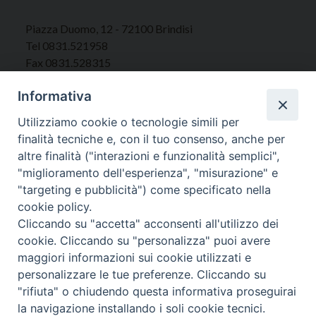
Piazza Duomo, 12 - 72100 Brindisi
Tel 0831.521958
Fax 0831.528315
Informativa
Utilizziamo cookie o tecnologie simili per
Orari Curia
finalità tecniche e, con il tuo consenso, anche per
Mar. / Mer. / Giov. ore 9 - 13
altre finalità ("interazioni e funzionalità semplici",
nei mesi estivi solo Martedì ore 9 - 13
"miglioramento dell'esperienza", "misurazione" e
"targeting e pubblicità") come specificato nella
cookie policy.
WebMail
Cliccando su "accetta" acconsenti all'utilizzo dei
cookie. Cliccando su "personalizza" puoi avere
maggiori informazioni sui cookie utilizzati e
personalizzare le tue preferenze. Cliccando su
Copyright © Arcidiocesi di Brindisi – Ostuni
"rifiuta" o chiudendo questa informativa proseguirai
la navigazione installando i soli cookie tecnici.