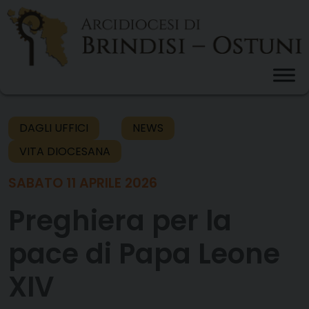
Skip
to
content
DAGLI UFFICI
NEWS
VITA DIOCESANA
SABATO 11 APRILE 2026
Preghiera per la
pace di Papa Leone
XIV