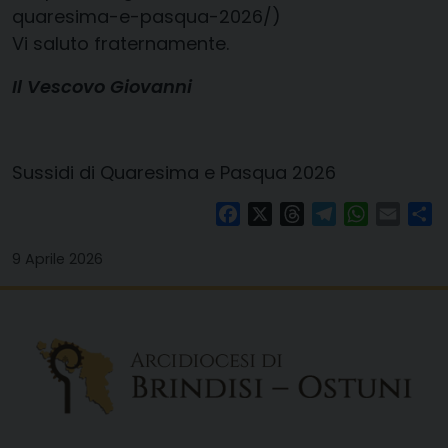
quaresima-e-pasqua-2026/)
Vi saluto fraternamente.
Il Vescovo Giovanni
Sussidi di Quaresima e Pasqua 2026
Facebook
X
Threads
Telegram
WhatsAp
Email
Co
9 Aprile 2026