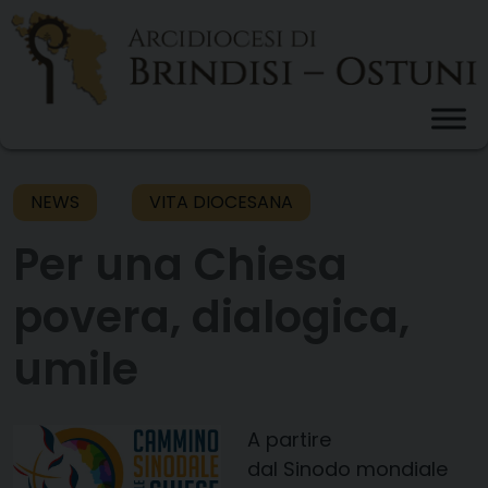
Skip
to
content
NEWS
VITA DIOCESANA
Per una Chiesa
povera, dialogica,
umile
A partire
dal Sinodo mondiale