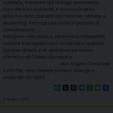
cristiane, imparare dal dialogo ecumenico,
l’uso dei beni materiali, il riconoscimento
effettivo della pluralità dei ministeri, nomine e
leadership, immaginare nuovi organismi di
consultazione.
Indugiare nella lettura, sentendosi interpellati,
sostare in preghiera può accendere qualche
sprazzo di luce e di speranza sul nostro
cammino di Chiesa diocesana.
don Angelo Ciccarese
CATI-Per-una-Chiesa-povera-dialogica-
umile-06-03-2022
Facebook
X
Threads
Telegram
WhatsAp
Email
Co
11 Giugno 2022