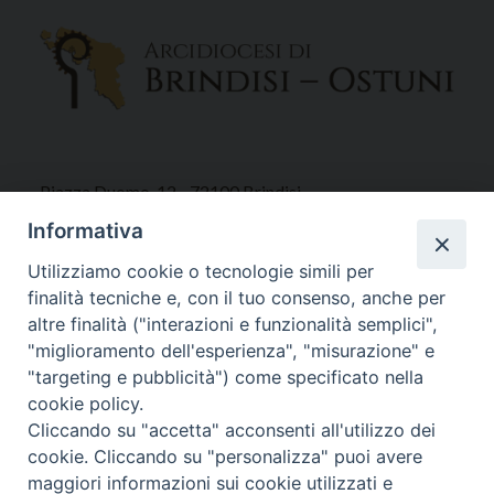
Piazza Duomo, 12 - 72100 Brindisi
Tel 0831.521958
Informativa
Fax 0831.528315
Utilizziamo cookie o tecnologie simili per
finalità tecniche e, con il tuo consenso, anche per
altre finalità ("interazioni e funzionalità semplici",
"miglioramento dell'esperienza", "misurazione" e
Orari Curia
"targeting e pubblicità") come specificato nella
Mar. / Mer. / Giov. ore 9 - 13
cookie policy.
nei mesi estivi solo Martedì ore 9 - 13
Cliccando su "accetta" acconsenti all'utilizzo dei
cookie. Cliccando su "personalizza" puoi avere
maggiori informazioni sui cookie utilizzati e
WebMail